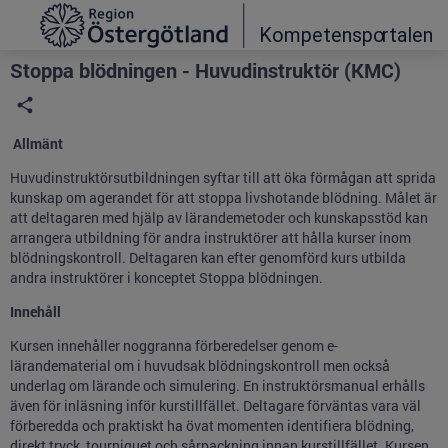
Grade
Portal
Stoppa blödningen - Huvudinstruktör (KMC)
Allmänt
Huvudinstruktörsutbildningen syftar till att öka förmågan att sprida
kunskap om agerandet för att stoppa livshotande blödning. Målet är
att deltagaren med hjälp av lärandemetoder och kunskapsstöd kan
arrangera utbildning för andra instruktörer att hålla kurser inom
blödningskontroll. Deltagaren kan efter genomförd kurs utbilda
andra instruktörer i konceptet Stoppa blödningen.
Innehåll
Kursen innehåller noggranna förberedelser genom e-
lärandematerial om i huvudsak blödningskontroll men också
underlag om lärande och simulering. En instruktörsmanual erhålls
även för inläsning inför kurstillfället. Deltagare förväntas vara väl
förberedda och praktiskt ha övat momenten identifiera blödning,
direkt tryck, tourniquet och sårpackning innan kurstillfället. Kursen